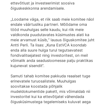
ettevõtlust ja investeerimist soosiva
õiguskeskkonna arendamisele.
„Loodame väga, et riik saab meie komitee näol
endale väärtusliku partneri. Mõõdame oma
tööd muuhulgas selle kaudu, kui riik meie
valdkonda puudutavates küsimustes alati ka
meie arvamust küsib,“ lausus õiguskomitee juht
Antti Perli. Ta lisas: „Kuna EstVCA koondab
enda alla suure hulga turul tegutsevatest
fondivalitsejatest ning investoritest, on meil
võimalik anda seadusloomesse palju praktikas
kujunevat sisendit“.
Samuti tahab komitee pakkuda reaalset tuge
erinevatele turuosalistele. Muuhulgas
soovitakse koostada põhjalik
mudeldokumentide pakett, mis võimaldab nii
investoritel kui ka ettevõtjatel vähendada
õigusküsimustega tegelemiseks kuluvat aega