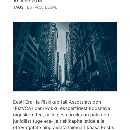
10 June 2015
TAGS:
ESTVCA
LEGAL
Eesti Era- ja Riskikapitali Assotsiatsioon
(EstVCA) pani kokku ekspertidest koosneva
õiguskomitee, mille eesmärgiks on pakkuda
juriidilist tuge era- ja riskikapitalistidele ja
ettevõtjatele ning aidata laiemalt kaasa Eestis