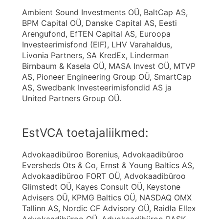
Ambient Sound Investments OÜ, BaltCap AS,
BPM Capital OÜ, Danske Capital AS, Eesti
Arengufond, EfTEN Capital AS, Euroopa
Investeerimisfond (EIF), LHV Varahaldus,
Livonia Partners, SA KredEx, Linderman
Birnbaum & Kasela OÜ, MASA Invest OÜ, MTVP
AS, Pioneer Engineering Group OÜ, SmartCap
AS, Swedbank Investeerimisfondid AS ja
United Partners Group OÜ.
EstVCA toetajaliikmed:
Advokaadibüroo Borenius, Advokaadibüroo
Eversheds Ots & Co, Ernst & Young Baltics AS,
Advokaadibüroo FORT OÜ, Advokaadibüroo
Glimstedt OÜ, Kayes Consult OÜ, Keystone
Advisers OÜ, KPMG Baltics OÜ, NASDAQ OMX
Tallinn AS, Nordic CF Advisory OÜ, Raidla Ellex
Advokaadibüroo OÜ, Advokaadibüroo RASK