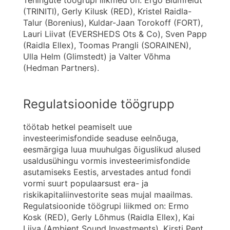
(TRINITI), Gerly Kilusk (RED), Kristel Raidla-
Talur (Borenius), Kuldar-Jaan Torokoff (FORT),
Lauri Liivat (EVERSHEDS Ots & Co), Sven Papp
(Raidla Ellex), Toomas Prangli (SORAINEN),
Ulla Helm (Glimstedt) ja Valter Võhma
(Hedman Partners).
Regulatsioonide töögrupp
töötab hetkel peamiselt uue
investeerimisfondide seaduse eelnõuga,
eesmärgiga luua muuhulgas õiguslikud alused
usaldusühingu vormis investeerimisfondide
asutamiseks Eestis, arvestades antud fondi
vormi suurt populaarsust era- ja
riskikapitaliinvestorite seas mujal maailmas.
Regulatsioonide töögrupi liikmed on: Ermo
Kosk (RED), Gerly Lõhmus (Raidla Ellex), Kai
Liiva (Ambient Sound Investments), Kirsti Pent