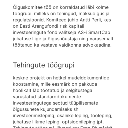
Õiguskomitee töö on korraldatud läbi kolme
töögrupi, milleks on tehingud, maksuõigus ja
regulatsioonid. Komiteed juhib Antti Perli, kes
on Eesti Arengufondi riskikapitali
investeeringute fondivalitseja AS-i SmartCap
juhatuse liige ja õigusnõustaja ning varasemalt
töötanud ka vastava valdkonna advokaadina.
Tehingute töögrupi
keskne projekt on hetkel mudeldokumentide
koostamine, mille eesmärk on pakkuda
hoolikalt läbitöötatud ja selgitustega
varustatud standarddokumente
investeeringutega seotud tüüpilisemate
õigussuhete kujundamiseks sh
investeerimisleping, osanike leping, tööleping,
juhatuse liikme leping, optsioonileping jpt.
Tehingute töögrupi liikmed on: Ergo Blumfeldt