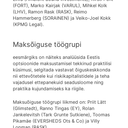
(FORT), Marko Kairjak (VARUL), Mihkel Kolk
(LHV), Ramon Rask (RASK), Reimo
Hammerberg (SORAINEN) ja Veiko-Joel Kokk
(KPMG Legal).
Maksõiguse töögrupi
eesmärgiks on näiteks analüüsida Eestis
optsioonide maksustamisel tekkinud praktilisi
küsimusi, selgitada vastavat õiguskeskkonda
nii ettevõtetele kui riskikapitalistidele ja teha
vajadusel ettepanekuid seadusloome ning
praktika kujundamiseks ka riigile.
Maksuõiguse töögrupi liikmed on: Priit Lätt
(Glimstedt), Ranno Tingas (EY), Rolan
Jankelevitsh (Tark Grunte Sutkiene), Toomas
Pikamäe (EVERSHEDS Ots & Co) ja Villy
Lopman (RASK).