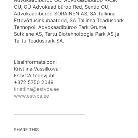
OÜ, OÜ Advokaadibüroo Red, Sentio OÜ,
Advokaadibüroo SORAINEN AS, SA Tallinna
Ettevõtlusinkubaatorid, SA Tallinna Teaduspark
Tehnopol, Advokaadibüroo Tark Grunte
Sutkiene AS, Tartu Biotehnoloogia Park AS ja
Tartu Teaduspark SA.
Lisainformatsioon:
Kristiina Vassilkova
EstVCA tegevjuht
+372 5750 2049
kristiina@estvca.ee
www.estvca.ee
SHARE THIS