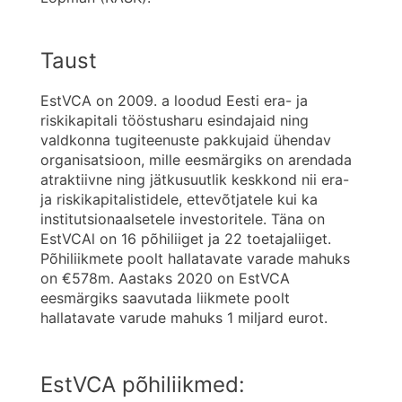
Taust
EstVCA on 2009. a loodud Eesti era- ja
riskikapitali tööstusharu esindajaid ning
valdkonna tugiteenuste pakkujaid ühendav
organisatsioon, mille eesmärgiks on arendada
atraktiivne ning jätkusuutlik keskkond nii era-
ja riskikapitalistidele, ettevõtjatele kui ka
institutsionaalsetele investoritele. Täna on
EstVCAl on 16 põhiliiget ja 22 toetajaliiget.
Põhiliikmete poolt hallatavate varade mahuks
on €578m. Aastaks 2020 on EstVCA
eesmärgiks saavutada liikmete poolt
hallatavate varude mahuks 1 miljard eurot.
EstVCA põhiliikmed: