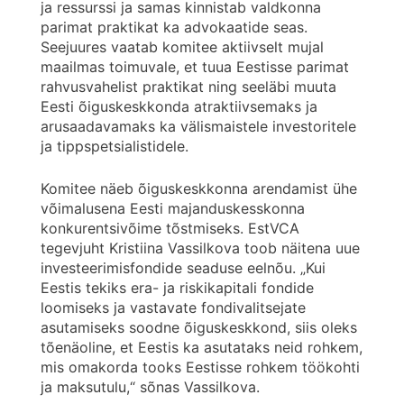
ja ressurssi ja samas kinnistab valdkonna
parimat praktikat ka advokaatide seas.
Seejuures vaatab komitee aktiivselt mujal
maailmas toimuvale, et tuua Eestisse parimat
rahvusvahelist praktikat ning seeläbi muuta
Eesti õiguskeskkonda atraktiivsemaks ja
arusaadavamaks ka välismaistele investoritele
ja tippspetsialistidele.
Komitee näeb õiguskeskkonna arendamist ühe
võimalusena Eesti majanduskesskonna
konkurentsivõime tõstmiseks. EstVCA
tegevjuht Kristiina Vassilkova toob näitena uue
investeerimisfondide seaduse eelnõu. „Kui
Eestis tekiks era- ja riskikapitali fondide
loomiseks ja vastavate fondivalitsejate
asutamiseks soodne õiguskeskkond, siis oleks
tõenäoline, et Eestis ka asutataks neid rohkem,
mis omakorda tooks Eestisse rohkem töökohti
ja maksutulu,“ sõnas Vassilkova.